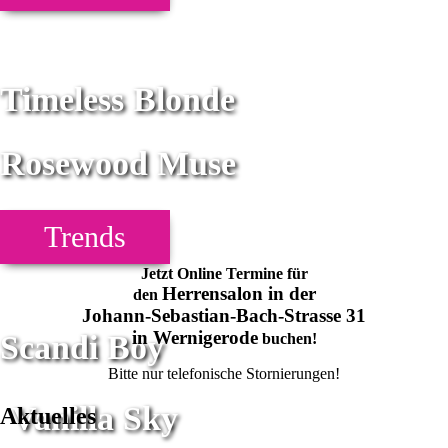
Timeless Blonde
Rosewood Muse
Trends
Jetzt Online Termine für
Herrensalon in der
den
Johann-Sebastian-Bach-Strasse 31
in Wernigerode
Scandi Boy
buchen!
Bitte nur telefonische Stornierungen!
Vanilla Sky
Aktuelles