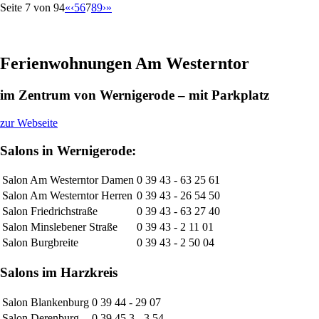
Seite 7 von 94
«
‹
5
6
7
8
9
›
»
Ferienwohnungen Am Westerntor
im Zentrum von Wernigerode – mit Parkplatz
zur Webseite
Salons in Wernigerode:
Salon Am Westerntor Damen
0 39 43 - 63 25 61
Salon Am Westerntor Herren
0 39 43 - 26 54 50
Salon Friedrichstraße
0 39 43 - 63 27 40
Salon Minslebener Straße
0 39 43 - 2 11 01
Salon Burgbreite
0 39 43 - 2 50 04
Salons im Harzkreis
Salon Blankenburg
0 39 44 - 29 07
Salon Derenburg
0 39 45 3 - 3 54