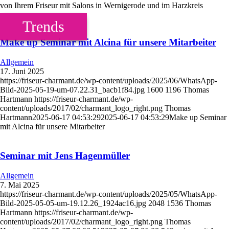
von Ihrem Friseur mit Salons in Wernigerode und im Harzkreis
Trends
Make up Seminar mit Alcina für unsere Mitarbeiter
Allgemein
17. Juni 2025
https://friseur-charmant.de/wp-content/uploads/2025/06/WhatsApp-
Bild-2025-05-19-um-07.22.31_bacb1f84.jpg
1600
1196
Thomas
Hartmann
https://friseur-charmant.de/wp-
content/uploads/2017/02/charmant_logo_right.png
Thomas
Hartmann
2025-06-17 04:53:29
2025-06-17 04:53:29
Make up Seminar
mit Alcina für unsere Mitarbeiter
Seminar mit Jens Hagenmüller
Allgemein
7. Mai 2025
https://friseur-charmant.de/wp-content/uploads/2025/05/WhatsApp-
Bild-2025-05-05-um-19.12.26_1924ac16.jpg
2048
1536
Thomas
Hartmann
https://friseur-charmant.de/wp-
content/uploads/2017/02/charmant_logo_right.png
Thomas