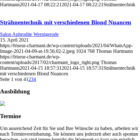
Hartmann
2021-04-17 08:22:21
2021-04-17 08:22:21
Strähnentechnik
Strähnentechnik mit verschiedenen Blond Nuancen
Salon Aphrodite Wernigerode
15. April 2021
https://friseur-charmant.de/wp-content/uploads/2021/04/WhatsApp-
Image-2021-04-09-at-19.56.02-2.jpeg
1024
768
Thomas Hartmann
https://friseur-charmant.de/wp-
content/uploads/2017/02/charmant_logo_right.png
Thomas
Hartmann
2021-04-15 18:57:31
2021-04-15 18:57:31
Strähnentechnik
mit verschiedenen Blond Nuancen
Seite 1 von 4
1
2
3
4
Ausbildung
Termine
Um ausreichend Zeit für Sie und Ihre Wünsche zu haben, arbeiten wir
nach Terminvereinbarung. Sie können uns jederzeit aber auch spontan
besuchen, wir sind immer bemüht die Wartezeit so kurz wie möglich