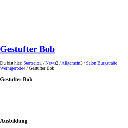
Gestufter Bob
Du bist hier:
Startseite
1
/
News
2
/
Allgemein
3
/
Salon Burgstraße
Wernigerode
4
/
Gestufter Bob
Gestufter Bob
Ausbildung