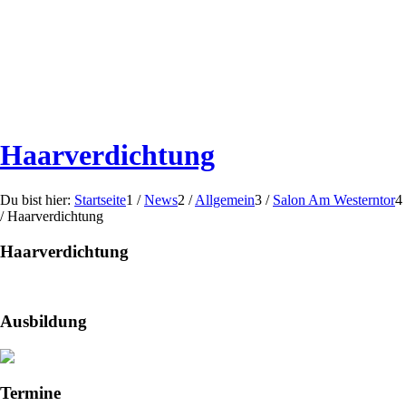
Haarverdichtung
Du bist hier:
Startseite
1
/
News
2
/
Allgemein
3
/
Salon Am Westerntor
4
/
Haarverdichtung
Haarverdichtung
Ausbildung
Termine