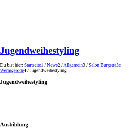
Jugendweihestyling
Du bist hier:
Startseite
1
/
News
2
/
Allgemein
3
/
Salon Burgstraße
Wernigerode
4
/
Jugendweihestyling
Jugendweihestyling
Ausbildung