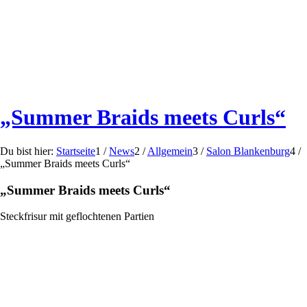
„Summer Braids meets Curls“
Du bist hier:
Startseite
1
/
News
2
/
Allgemein
3
/
Salon Blankenburg
4
/
„Summer Braids meets Curls“
„
Summer Braids meets Curls
“
Steckfrisur mit geflochtenen Partien